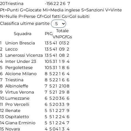
20
Triestina
-15
6
2
2
2
6
7
Pt=Punti
G=Giocate
Mi=Media inglese
S=Sanzioni
V=Vinte
N=Nulle
P=Perse
Gf=Gol fatti
Gs=Gol subiti
Classifica ultime partite
Totale
Squadra
Pt
G
V
N
P
Gf
Gs
1
Union Brescia
13
5
4
1
0
13
2
2
Lecco
13
5
4
1
0
9
2
3
Lanerossi Vicenza
13
5
4
1
0
8
2
4
Inter Under 23
10
5
3
1
1
9
4
5
Pergolettese
10
5
3
1
1
8
6
6
Alcione Milano
8
5
2
2
1
6
4
7
Triestina
8
5
2
2
1
6
6
8
Albinoleffe
7
5
2
1
2
10
8
9
Virtus Verona
7
5
2
1
2
9
8
10
Lumezzane
6
5
2
0
3
6
6
11
Pro Vercelli
6
5
2
0
3
3
9
12
Renate
5
5
1
2
2
7
9
13
Ospitaletto
5
5
1
2
2
4
6
14
Giana Erminio
5
5
1
2
2
4
7
15
Novara
4
5
0
4
1
3
4