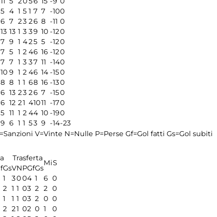
11
5
2
0
5
6
15
-9
0
5
4
1
5
1
7
7
-10
0
6
7
2
3
2
6
8
-11
0
13
13
1
3
3
9
10
-12
0
7
9
1
4
2
5
5
-12
0
7
5
1
2
4
6
16
-12
0
7
7
1
3
3
7
11
-14
0
10
9
1
2
4
6
14
-15
0
8
8
1
1
6
8
16
-13
0
6
13
2
3
2
6
7
-15
0
6
12
2
1
4
10
11
-17
0
5
11
1
2
4
4
10
-19
0
9
6
1
1
5
3
9
-14
-23
=Sanzioni
V=Vinte
N=Nulle
P=Perse
Gf=Gol fatti
Gs=Gol subiti
a
Trasferta
Mi
S
f
Gs
V
N
P
Gf
Gs
1
3
0
0
4
1
6
0
2
1
1
0
3
2
2
0
1
1
1
0
3
2
0
0
2
2
1
0
2
0
1
0