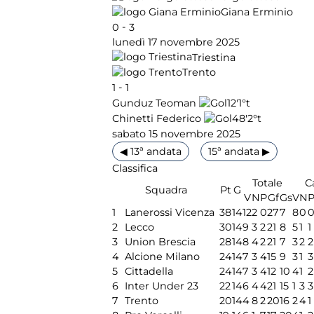
Giana Erminio
-
0
3
lunedì 17 novembre 2025
Triestina
Trento
-
1
1
12'
1°t
Gunduz Teoman
48'
2°t
Chinetti Federico
sabato 15 novembre 2025
◀ 13ª andata
15ª andata ▶
Classifica
Totale
C
Squadra
Pt
G
V
N
P
Gf
Gs
V
N
1
Lanerossi Vicenza
38
14
12
2
0
27
7
8
0
2
Lecco
30
14
9
3
2
21
8
5
1
1
3
Union Brescia
28
14
8
4
2
21
7
3
2
2
4
Alcione Milano
24
14
7
3
4
15
9
3
1
3
5
Cittadella
24
14
7
3
4
12
10
4
1
2
6
Inter Under 23
22
14
6
4
4
21
15
1
3
3
7
Trento
20
14
4
8
2
20
16
2
4
1