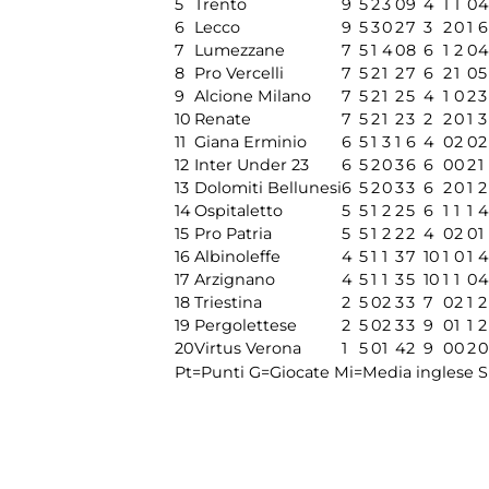
5
Trento
9
5
2
3
0
9
4
1
1
0
4
6
Lecco
9
5
3
0
2
7
3
2
0
1
6
7
Lumezzane
7
5
1
4
0
8
6
1
2
0
4
8
Pro Vercelli
7
5
2
1
2
7
6
2
1
0
5
9
Alcione Milano
7
5
2
1
2
5
4
1
0
2
3
10
Renate
7
5
2
1
2
3
2
2
0
1
3
11
Giana Erminio
6
5
1
3
1
6
4
0
2
0
2
12
Inter Under 23
6
5
2
0
3
6
6
0
0
2
1
13
Dolomiti Bellunesi
6
5
2
0
3
3
6
2
0
1
2
14
Ospitaletto
5
5
1
2
2
5
6
1
1
1
4
15
Pro Patria
5
5
1
2
2
2
4
0
2
0
1
16
Albinoleffe
4
5
1
1
3
7
10
1
0
1
4
17
Arzignano
4
5
1
1
3
5
10
1
1
0
4
18
Triestina
2
5
0
2
3
3
7
0
2
1
2
19
Pergolettese
2
5
0
2
3
3
9
0
1
1
2
20
Virtus Verona
1
5
0
1
4
2
9
0
0
2
0
Pt=Punti
G=Giocate
Mi=Media inglese
S