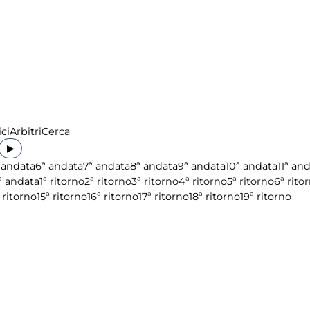
ci
Arbitri
Cerca
▶
 andata
6ª andata
7ª andata
8ª andata
9ª andata
10ª andata
11ª an
ª andata
1ª ritorno
2ª ritorno
3ª ritorno
4ª ritorno
5ª ritorno
6ª rito
 ritorno
15ª ritorno
16ª ritorno
17ª ritorno
18ª ritorno
19ª ritorno