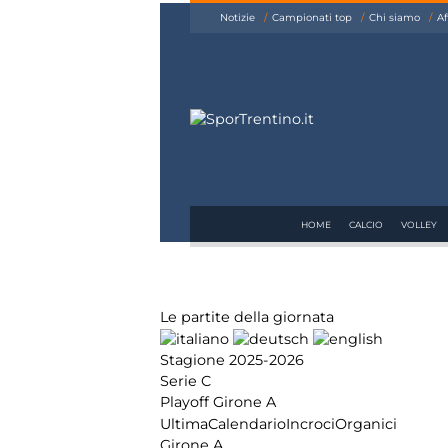
siamo
Notizie
Campionati top
Chi siamo
Af
Affiliazione
Pubblicità
HOME
CALCIO
VOLLEY
Le partite della giornata
Stagione 2025-2026
Serie C
Playoff Girone A
Ultima
Calendario
Incroci
Organici
Girone A