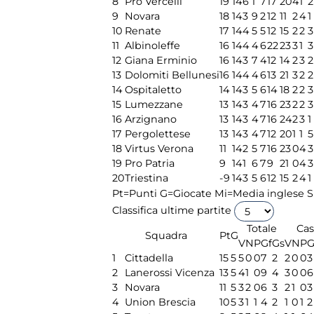
8
Pro Vercelli
19
14
6
1
7
17
20
4
1
2
9
Novara
18
14
3
9
2
12
11
2
4
1
10
Renate
17
14
4
5
5
12
15
2
2
3
11
Albinoleffe
16
14
4
4
6
22
23
3
1
3
12
Giana Erminio
16
14
3
7
4
12
14
2
3
2
13
Dolomiti Bellunesi
16
14
4
4
6
13
21
3
2
2
14
Ospitaletto
14
14
3
5
6
14
18
2
2
3
15
Lumezzane
13
14
3
4
7
16
23
2
2
3
16
Arzignano
13
14
3
4
7
16
24
2
3
1
17
Pergolettese
13
14
3
4
7
12
20
1
1
5
18
Virtus Verona
11
14
2
5
7
16
23
0
4
3
19
Pro Patria
9
14
1
6
7
9
21
0
4
3
20
Triestina
-9
14
3
5
6
12
15
2
4
1
Pt=Punti
G=Giocate
Mi=Media inglese
S
Classifica ultime partite
Totale
Cas
Squadra
Pt
G
V
N
P
Gf
Gs
V
N
P
G
1
Cittadella
15
5
5
0
0
7
2
2
0
0
3
2
Lanerossi Vicenza
13
5
4
1
0
9
4
3
0
0
6
3
Novara
11
5
3
2
0
6
3
2
1
0
3
4
Union Brescia
10
5
3
1
1
4
2
1
0
1
2