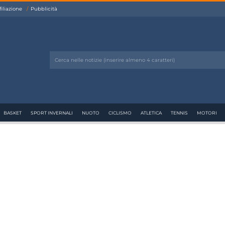
filiazione
Pubblicità
BASKET
SPORT INVERNALI
NUOTO
CICLISMO
ATLETICA
TENNIS
MOTORI