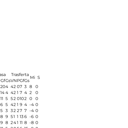
asa
Trasferta
Mi
S
P
Gf
Gs
V
N
P
Gf
Gs
0
20
4
4
2
0
7
3
8
0
14
4
4
2
1
7
4
2
0
11
5
5
2
0
10
2
0
0
6
5
4
2
1
9
4
-4
0
5
3
3
2
2
7
7
-4
0
8
9
5
1
1
13
6
-6
0
9
8
2
4
1
11
8
-8
0