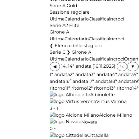
Serie A Gold
Sessione regolare
Ultima
Calendario
Classifica
Incroci
Serie A2 Elite
Girone A
Ultima
Calendario
Classifica
Incroci
Elenco delle stagioni
Serie C ❯ Girone A
Ultima
Calendario
Classifica
Incroci
Organi
14. 14ª andata (16.11.2025)
◀
1ª andata
2ª andata
3ª andata
4ª andata
5ª
andata
16ª andata
17ª andata
18ª andata
19
ritorno
11ª ritorno
12ª ritorno
13ª ritorno
14ª
Albinoleffe
Virtus Verona
-
3
1
Alcione Milano
Novara
-
0
1
Cittadella