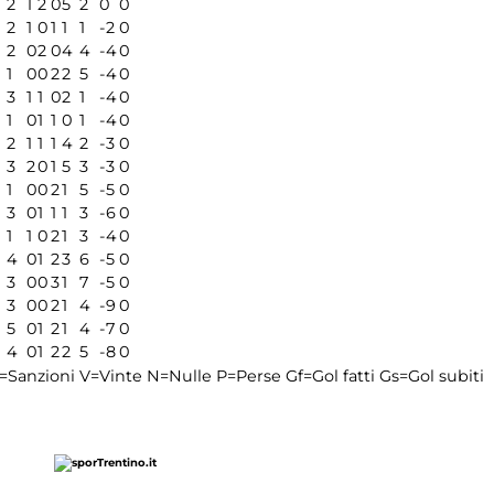
2
1
2
0
5
2
0
0
2
1
0
1
1
1
-2
0
2
0
2
0
4
4
-4
0
1
0
0
2
2
5
-4
0
3
1
1
0
2
1
-4
0
1
0
1
1
0
1
-4
0
2
1
1
1
4
2
-3
0
3
2
0
1
5
3
-3
0
1
0
0
2
1
5
-5
0
3
0
1
1
1
3
-6
0
1
1
0
2
1
3
-4
0
4
0
1
2
3
6
-5
0
3
0
0
3
1
7
-5
0
3
0
0
2
1
4
-9
0
5
0
1
2
1
4
-7
0
4
0
1
2
2
5
-8
0
=Sanzioni
V=Vinte
N=Nulle
P=Perse
Gf=Gol fatti
Gs=Gol subiti