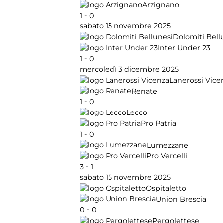
Arzignano
-
1
0
sabato 15 novembre 2025
Dolomiti Bell
Inter Under 23
-
1
0
mercoledì 3 dicembre 2025
Lanerossi Vice
Renate
-
1
0
Lecco
Pro Patria
-
1
0
Lumezzane
Pro Vercelli
-
3
1
sabato 15 novembre 2025
Ospitaletto
Union Brescia
-
0
0
Pergolettese