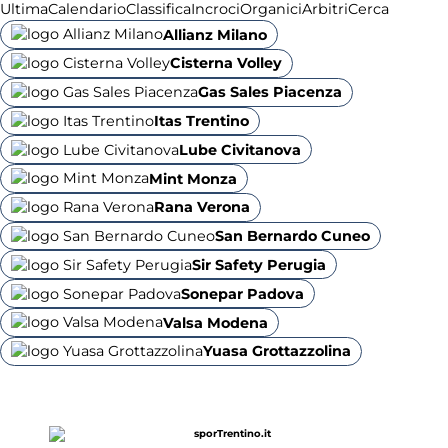
Ultima
Calendario
Classifica
Incroci
Organici
Arbitri
Cerca
Allianz Milano
Cisterna Volley
Gas Sales Piacenza
Itas Trentino
Lube Civitanova
Mint Monza
Rana Verona
San Bernardo Cuneo
Sir Safety Perugia
Sonepar Padova
Valsa Modena
Yuasa Grottazzolina