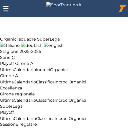
Chi
siamo
Affiliazione
Pubblicità
Organici squadre SuperLega
Stagione 2025-2026
Serie C
Playoff Girone A
Ultima
Calendario
Incroci
Organici
Girone A
Ultima
Calendario
Classifica
Incroci
Organici
Eccellenza
Girone regionale
Ultima
Calendario
Classifica
Incroci
Organici
SuperLega
Playoff
Ultima
Calendario
Classifica
Incroci
Organici
Sessione regolare