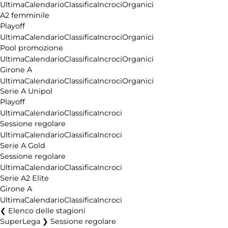
Ultima
Calendario
Classifica
Incroci
Organici
A2 femminile
Playoff
Ultima
Calendario
Classifica
Incroci
Organici
Pool promozione
Ultima
Calendario
Classifica
Incroci
Organici
Girone A
Ultima
Calendario
Classifica
Incroci
Organici
Serie A Unipol
Playoff
Ultima
Calendario
Classifica
Incroci
Sessione regolare
Ultima
Calendario
Classifica
Incroci
Serie A Gold
Sessione regolare
Ultima
Calendario
Classifica
Incroci
Serie A2 Elite
Girone A
Ultima
Calendario
Classifica
Incroci
Elenco delle stagioni
SuperLega ❯ Sessione regolare