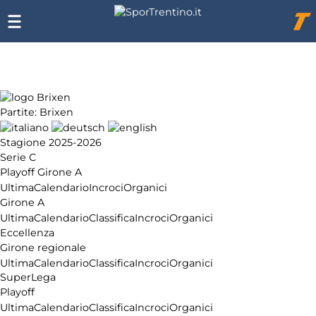
Chi
siamo
Affiliazione
Pubblicità
Partite: Brixen
Stagione 2025-2026
Serie C
Playoff Girone A
Ultima
Calendario
Incroci
Organici
Girone A
Ultima
Calendario
Classifica
Incroci
Organici
Eccellenza
Girone regionale
Ultima
Calendario
Classifica
Incroci
Organici
SuperLega
Playoff
Ultima
Calendario
Classifica
Incroci
Organici