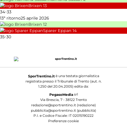
Brixen
13
-
34
33
13ª ritorno
25 aprile 2026
Brixen
12
Sparer Eppan
14
-
35
30
è una testata giornalistica
SporTrentino.it
registrata presso il Tribunale di Trento (aut. n.
1.250 del 20.04.2005) edita da:
srl
PegasoMedia
Via Brescia, 7 - 38122 Trento
redazione@sportrentino.it (redazione)
pubblicita@sportrentino.it (pubblicità)
P.I. e Codice Fiscale: IT 02015190222
Preferenze cookie