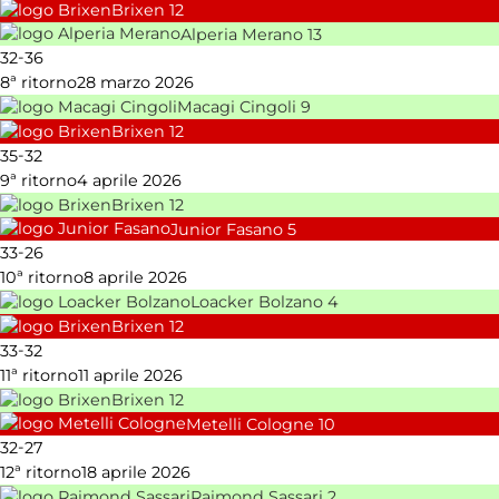
Brixen
12
Alperia Merano
13
-
32
36
8ª ritorno
28 marzo 2026
Macagi Cingoli
9
Brixen
12
-
35
32
9ª ritorno
4 aprile 2026
Brixen
12
Junior Fasano
5
-
33
26
10ª ritorno
8 aprile 2026
Loacker Bolzano
4
Brixen
12
-
33
32
11ª ritorno
11 aprile 2026
Brixen
12
Metelli Cologne
10
-
32
27
12ª ritorno
18 aprile 2026
Raimond Sassari
2