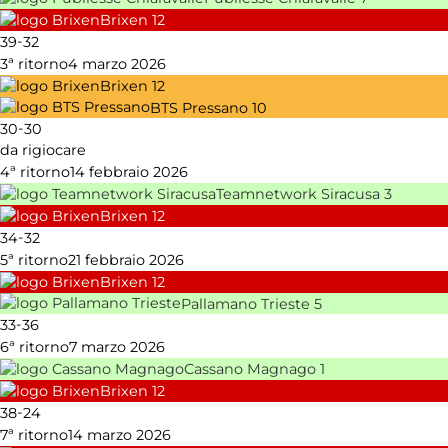
Brixen
12
-
39
32
3ª ritorno
4 marzo 2026
Brixen
12
BTS Pressano
10
-
30
30
da rigiocare
4ª ritorno
14 febbraio 2026
Teamnetwork Siracusa
3
Brixen
12
-
34
32
5ª ritorno
21 febbraio 2026
Brixen
12
Pallamano Trieste
5
-
33
36
6ª ritorno
7 marzo 2026
Cassano Magnago
1
Brixen
12
-
38
24
7ª ritorno
14 marzo 2026