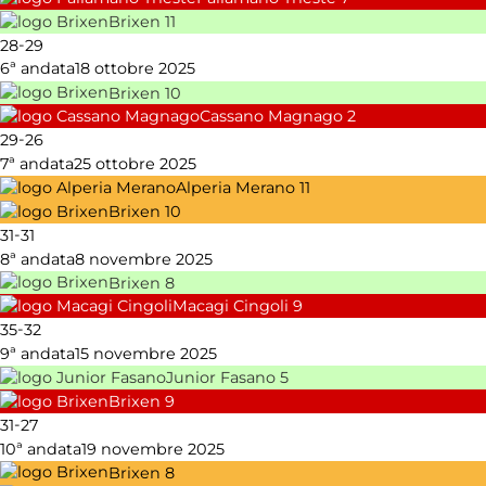
Brixen
11
-
28
29
6ª andata
18 ottobre 2025
Brixen
10
Cassano Magnago
2
-
29
26
7ª andata
25 ottobre 2025
Alperia Merano
11
Brixen
10
-
31
31
8ª andata
8 novembre 2025
Brixen
8
Macagi Cingoli
9
-
35
32
9ª andata
15 novembre 2025
Junior Fasano
5
Brixen
9
-
31
27
10ª andata
19 novembre 2025
Brixen
8