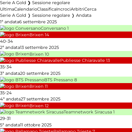
Serie A Gold ❯ Sessione regolare
Ultima
Calendario
Classifica
Incroci
Arbitri
Cerca
Serie A Gold ❭ Sessione regolare ❭ Andata
1ª andata
6 settembre 2025
Conversano
1
Brixen
14
-
40
34
2ª andata
13 settembre 2025
Brixen
10
Publiesse Chiaravalle
13
-
35
34
3ª andata
20 settembre 2025
BTS Pressano
8
Brixen
11
-
35
24
4ª andata
27 settembre 2025
Brixen
12
Teamnetwork Siracusa
1
-
29
31
5ª andata
11 ottobre 2025
Pallamano Trieste
7