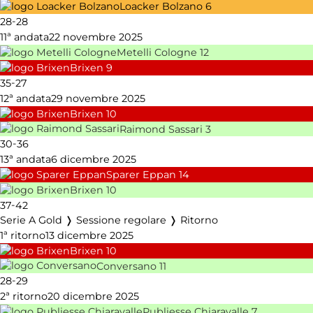
Loacker Bolzano
6
-
28
28
11ª andata
22 novembre 2025
Metelli Cologne
12
Brixen
9
-
35
27
12ª andata
29 novembre 2025
Brixen
10
Raimond Sassari
3
-
30
36
13ª andata
6 dicembre 2025
Sparer Eppan
14
Brixen
10
-
37
42
Serie A Gold ❭ Sessione regolare ❭ Ritorno
1ª ritorno
13 dicembre 2025
Brixen
10
Conversano
11
-
28
29
2ª ritorno
20 dicembre 2025
Publiesse Chiaravalle
7