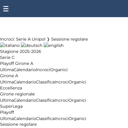
Incroci: Serie A Unipol ❭ Sessione regolare
Stagione 2025-2026
Serie C
Playoff Girone A
Ultima
Calendario
Incroci
Organici
Girone A
Ultima
Calendario
Classifica
Incroci
Organici
Eccellenza
Girone regionale
Ultima
Calendario
Classifica
Incroci
Organici
SuperLega
Playoff
Ultima
Calendario
Classifica
Incroci
Organici
Sessione regolare