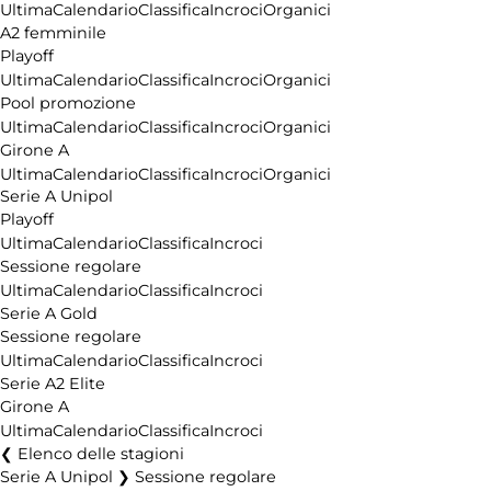
Ultima
Calendario
Classifica
Incroci
Organici
A2 femminile
Playoff
Ultima
Calendario
Classifica
Incroci
Organici
Pool promozione
Ultima
Calendario
Classifica
Incroci
Organici
Girone A
Ultima
Calendario
Classifica
Incroci
Organici
Serie A Unipol
Playoff
Ultima
Calendario
Classifica
Incroci
Sessione regolare
Ultima
Calendario
Classifica
Incroci
Serie A Gold
Sessione regolare
Ultima
Calendario
Classifica
Incroci
Serie A2 Elite
Girone A
Ultima
Calendario
Classifica
Incroci
Elenco delle stagioni
Serie A Unipol ❯ Sessione regolare