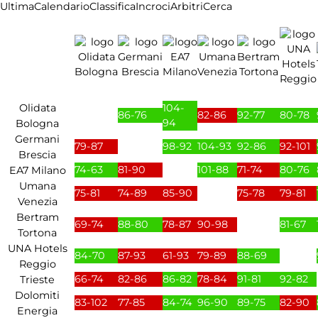
Ultima
Calendario
Classifica
Incroci
Arbitri
Cerca
Olidata
104-
86-76
82-86
92-77
80-78
94
Bologna
Germani
79-87
98-92
104-93
92-86
92-101
Brescia
74-63
81-90
101-88
71-74
80-76
EA7 Milano
Umana
75-81
74-89
85-90
75-78
79-81
Venezia
Bertram
69-74
88-80
78-87
90-98
81-67
Tortona
UNA Hotels
84-70
87-93
61-93
79-89
88-69
Reggio
66-74
82-86
86-82
78-84
91-81
92-82
Trieste
Dolomiti
83-102
77-85
84-74
96-90
89-75
82-90
Energia