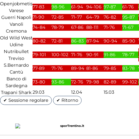
Openjobmetis
77-83
98-96
61-94
94-106
97-87
61-76
Varese
71-90
72-85
71-77
64-79
76-82
95-87
Guerri Napoli
Vanoli
74-84
78-79
67-86
88-111
71-76
71-67
Cremona
Old Wild West
80-82
72-81
86-83
87-94
90-94
85-90
Udine
Nutribullet
79-101
100-102
71-76
90-91
91-86
78-77
Treviso
S.Bernardo
77-89
71-76
89-94
81-86
79-85
83-78
Cantù
Banco di
73-80
93-86
72-76
79-98
82-89
99-102
Sardegna
29.03
12.04
15.03
Trapani Shark
✔ Sessione regolare
✔ Ritorno