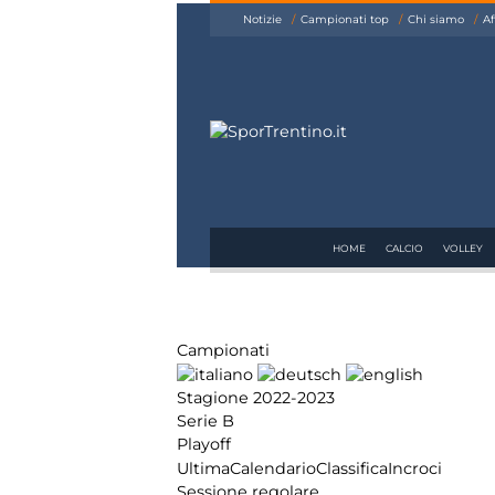
siamo
Notizie
Campionati top
Chi siamo
Af
Affiliazione
Pubblicità
HOME
CALCIO
VOLLEY
Campionati
Stagione 2022-2023
Serie B
Playoff
Ultima
Calendario
Classifica
Incroci
Sessione regolare