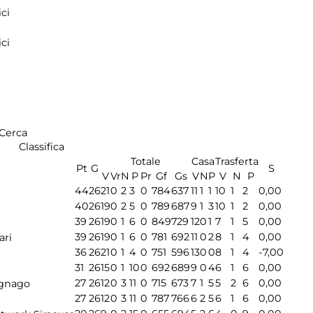
ci
ci
Cerca
Classifica
Totale
Casa
Trasferta
Pt
G
S
V
Vr
N
P
Pr
Gf
Gs
V
N
P
V
N
P
44
26
21
0
2
3
0
784
637
11
1
1
10
1
2
0,00
40
26
19
0
2
5
0
789
687
9
1
3
10
1
2
0,00
39
26
19
0
1
6
0
849
729
12
0
1
7
1
5
0,00
39
26
19
0
1
6
0
781
692
11
0
2
8
1
4
0,00
ari
36
26
21
0
1
4
0
751
596
13
0
0
8
1
4
-7,00
31
26
15
0
1
10
0
692
689
9
0
4
6
1
6
0,00
27
26
12
0
3
11
0
715
673
7
1
5
5
2
6
0,00
gnago
27
26
12
0
3
11
0
787
766
6
2
5
6
1
6
0,00