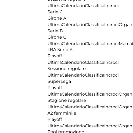
Ultima
Calendario
Classifica
Incroci
Serie C
Girone A
Ultima
Calendario
Classifica
Incroci
Organi
Serie D
Girone C
Ultima
Calendario
Classifica
Incroci
Marcat
LBA Serie A
Playoff
Ultima
Calendario
Classifica
Incroci
Sessione regolare
Ultima
Calendario
Classifica
Incroci
SuperLega
Playoff
Ultima
Calendario
Classifica
Incroci
Organi
Stagione regolare
Ultima
Calendario
Classifica
Incroci
Organi
A2 femminile
Playoff
Ultima
Calendario
Classifica
Incroci
Organi
Pool promozione