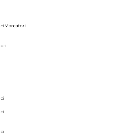
ci
Marcatori
ori
ci
ci
ci