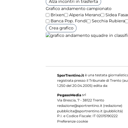
Alza incontri in trasferta
Grafico andamento campionato
Brixen
Alperia Merano
Sidea Fasa
Banca Pop. Fondi
Secchia Rubiera
Crea grafico
è una testata giornalistic
SporTrentino.it
registrata presso il Tribunale di Trento (aut
1.250 del 20.04.2005) edita da:
srl
PegasoMedia
Via Brescia, 7 - 38122 Trento
redazione@sportrentino.it (redazione)
pubblicita@sportrentino.it (pubblicità)
P.I. e Codice Fiscale: IT 02015190222
Preferenze cookie