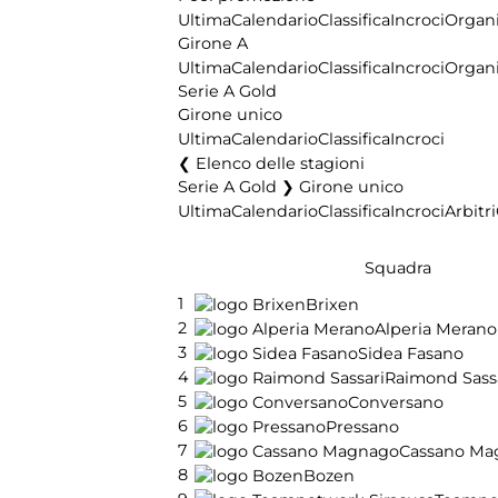
Ultima
Calendario
Classifica
Incroci
Organi
Girone A
Ultima
Calendario
Classifica
Incroci
Organi
Serie A Gold
Girone unico
Ultima
Calendario
Classifica
Incroci
Elenco delle stagioni
Serie A Gold ❯ Girone unico
Ultima
Calendario
Classifica
Incroci
Arbitri
Squadra
1
Brixen
2
Alperia Merano
3
Sidea Fasano
4
Raimond Sass
5
Conversano
6
Pressano
7
Cassano Ma
8
Bozen