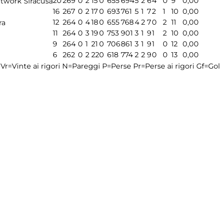
20
26
9
0
2
15
0
655
694
5
2
6
4
0
9
0,00
twork Siracusa
16
26
7
0
2
17
0
693
761
5
1
7
2
1
10
0,00
12
26
4
0
4
18
0
655
768
4
2
7
0
2
11
0,00
ra
11
26
4
0
3
19
0
753
901
3
1
9
1
2
10
0,00
9
26
4
0
1
21
0
706
861
3
1
9
1
0
12
0,00
6
26
2
0
2
22
0
618
774
2
2
9
0
0
13
0,00
Vr=Vinte ai rigori
N=Pareggi
P=Perse
Pr=Perse ai rigori
Gf=Gol 