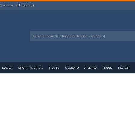
filiazione
Pubblicità
BASKET
SPORT INVERNALI
NUOTO
CICLISMO
ATLETICA
TENNIS
MOTORI