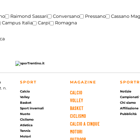
no
Raimond Sassari
Conversano
Pressano
Cassano Ma
Campus Italia
Carpi
Romagna
a
SPORT
MAGAZINE
SPORTR
. n.
Calcio
Notizie
CALCIO
Volley
Campionati 
VOLLEY
Basket
Chi siamo
BASKET
Sport invernali
Affiliazione
Nuoto
Pubblicità
CICLISMO
Ciclismo
CALCIO A CINQUE
Atletica
Tennis
MOTORI
Motori
OUTDOOR