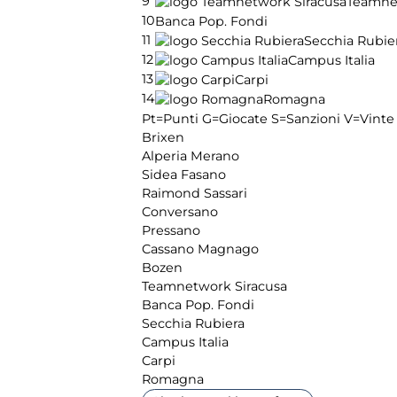
9
Teamne
10
Banca Pop. Fondi
11
Secchia Rubie
12
Campus Italia
13
Carpi
14
Romagna
Pt=Punti
G=Giocate
S=Sanzioni
V=Vinte
Brixen
Alperia Merano
Sidea Fasano
Raimond Sassari
Conversano
Pressano
Cassano Magnago
Bozen
Teamnetwork Siracusa
Banca Pop. Fondi
Secchia Rubiera
Campus Italia
Carpi
Romagna