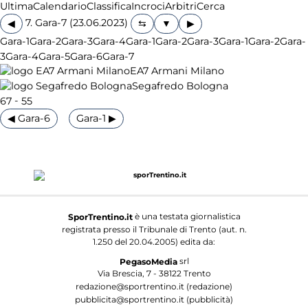
Ultima
Calendario
Classifica
Incroci
Arbitri
Cerca
7. Gara-7 (23.06.2023)
◀
▶
Gara-1
Gara-2
Gara-3
Gara-4
Gara-1
Gara-2
Gara-3
Gara-1
Gara-2
Gara-
3
Gara-4
Gara-5
Gara-6
Gara-7
EA7 Armani Milano
Segafredo Bologna
-
67
55
◀ Gara-6
Gara-1 ▶
è una testata giornalistica
SporTrentino.it
registrata presso il Tribunale di Trento (aut. n.
1.250 del 20.04.2005) edita da:
srl
PegasoMedia
Via Brescia, 7 - 38122 Trento
redazione@sportrentino.it (redazione)
pubblicita@sportrentino.it (pubblicità)