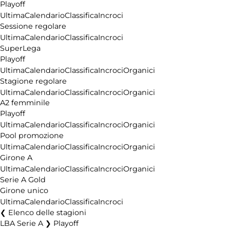
Playoff
Ultima
Calendario
Classifica
Incroci
Sessione regolare
Ultima
Calendario
Classifica
Incroci
SuperLega
Playoff
Ultima
Calendario
Classifica
Incroci
Organici
Stagione regolare
Ultima
Calendario
Classifica
Incroci
Organici
A2 femminile
Playoff
Ultima
Calendario
Classifica
Incroci
Organici
Pool promozione
Ultima
Calendario
Classifica
Incroci
Organici
Girone A
Ultima
Calendario
Classifica
Incroci
Organici
Serie A Gold
Girone unico
Ultima
Calendario
Classifica
Incroci
Elenco delle stagioni
LBA Serie A ❯ Playoff