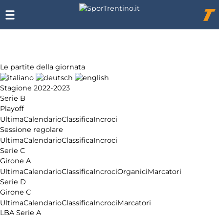
Chi
siamo
Affiliazione
Pubblicità
Le partite della giornata
Stagione 2022-2023
Serie B
Playoff
Ultima
Calendario
Classifica
Incroci
Sessione regolare
Ultima
Calendario
Classifica
Incroci
Serie C
Girone A
Ultima
Calendario
Classifica
Incroci
Organici
Marcatori
Serie D
Girone C
Ultima
Calendario
Classifica
Incroci
Marcatori
LBA Serie A